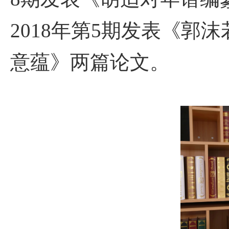
2018
年第
5
期发表《郭沫
意蕴》两篇论文。