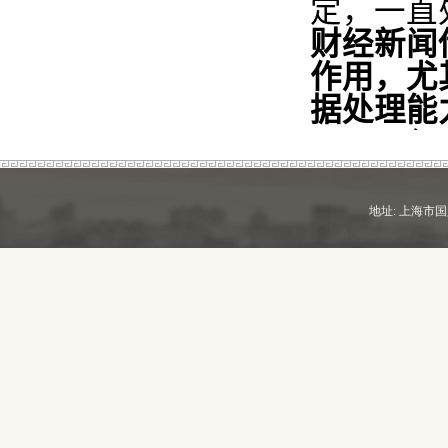
定，一直
财经新闻
作用，尤
据处理能
2006
年
设立新闻
2011
年
地址: 上海市国定路7
2014
年
2017
年
2018
年
流本科人
入选上海
实验中
出的师资