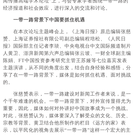
闻传播高端学术论坛”上，与会专家学者围绕一带一路的
经济报道和社会效应，进行深入的交流和讨论。
一带一路背景下中国要抓住机遇
在本次论坛主题峰会上，《上海日报》原总编辑张慈
赟、上海证券报社有限公司副总编辑程培松、《人民日
报》国际部主任记者李琰、中央电视台中文国际频道制片
人黄卫、澎湃新闻第六声总编辑张云坡、一财全球副主编
陈娟、FT中国投资参考研究主管王苏娅等七位嘉宾发表
主题演讲，从不同的角度出发，结合自身经验和感悟，分
享了在一带一路背景下，媒体是如何抓住机遇、面对挑战
的。
张慈赟表示，一带一路建设对新闻工作者来说，是一
个千年难逢的机会。一带一路背景下，对外宣传显得尤为
重要，因此，媒体如何对外讲好中国故事成为一个挑战。
对此，张慈赟认为，媒体要深入了解受众的文化、历史、
宗教等背景。黄卫结合他所制作的栏目《远方的家》表
示，以平民化的视角去展示“一带一路”这样一个宏大的主