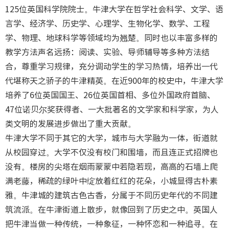
125位英国科学院院士。牛津大学在哲学社会科学、文学、语
言学、经济学、历史学、心理学、生物化学、数学、工程
学、物理、地球科学等领域均为翘楚。同时也以丰富多样的
教学方法声名远扬：阅读、实验、导师辅导等多种方法结
合，尊重学习规律，充分调动学生的学习热情，培养出一代
代堪称天之骄子的牛津精英。在近900年的校史中，牛津大学
培养了6位英国国王、26位英国首相、多位外国政府首脑、
47位诺贝尔奖获得者、一大批著名的文学家和科学家，为人
类文明的发展进步做出了重大贡献。
牛津大学不同于其它的大学，城市与大学融为一体，街道就
从校园穿过。大学不仅没有校门和围墙，而且连正式招牌也
没有。楼房的尖塔在烟雨蒙蒙中若隐若现，高高的石墙上爬
满老藤，稀疏的绿叶中绽放着红红的花朵，小城显得古朴素
雅。牛津城的建筑古色古香，分属于不同历史年代的不同建
筑流派。在牛津街道上散步，就像回到了历史之中。英国人
把牛津当做一种传统，一种象征，一种怀恋和一种追寻。在