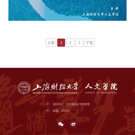
上页
1
2
3
下页
通讯地址：武东路100号同新楼
邮编：200433