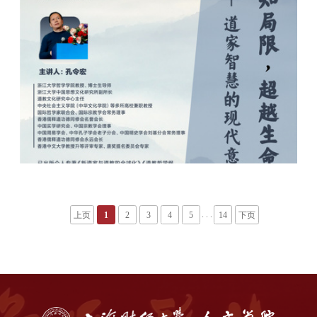
. . .
上页
1
2
3
4
5
14
下页